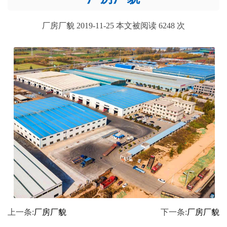
厂房厂貌 2019-11-25 本文被阅读 6248 次
上一条:
厂房厂貌
下一条:
厂房厂貌