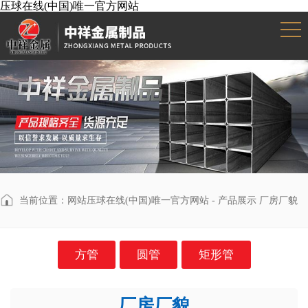
压球在线(中国)唯一官方网站
当前位置：
网站压球在线(中国)唯一官方网站
-
产品展示
厂房厂貌
方管
圆管
矩形管
厂房厂貌