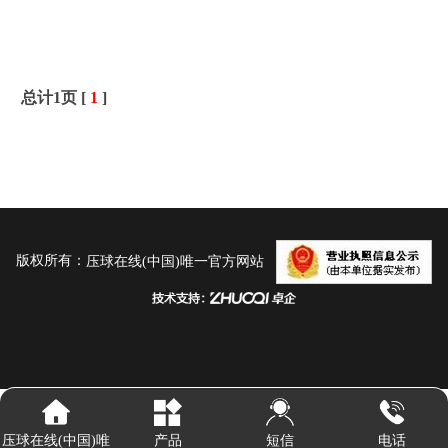
总计1页 [
1
]
版权所有：
压球在线(中国)唯一官方网站
短信
压球在线(中国)唯
产品
电话