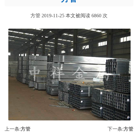
方管 2019-11-25 本文被阅读 6860 次
上一条:
方管
下一条:
方管