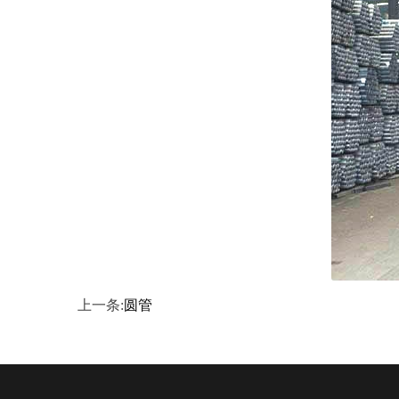
上一条:
圆管